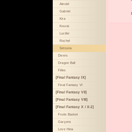
Alexiel
Gabriel
Kira
Kourai
Lucifer
Rochel
Setsuna
Divers
Dragon Ball
Filles
[Final Fantasy IX]
Final Fantasy VI
[Final Fantasy VII]
[Final Fantasy VIII]
[Final Fantasy X / X-2]
Fruits Basket
Garçons
Love Hina