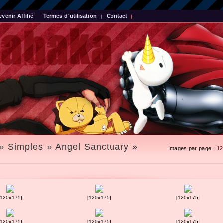
evenir Affilié
Termes d'utilisation
Contact
» Simples » Angel Sanctuary »
Images par page :
12
[120x175]
[120x175]
[120x175]
[120x175]
[120x175]
[120x175]