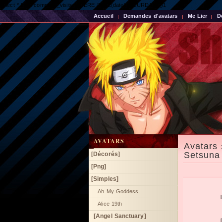
select * from compteur_visite WHERE DATE(date) = CURDATE()1
Accueil
Demandes d'avatars
Me Lier
D
AVATARS
Avatars 
Setsuna
[Décorés]
[Png]
[Simples]
Ah My Goddess
Alice 19th
[Angel Sanctuary]