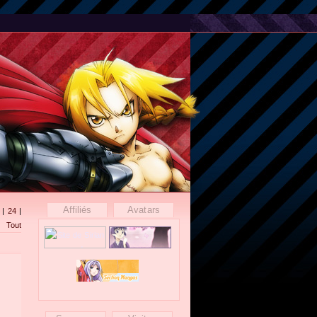
Affiliés
Avatars
|
24
|
Tout