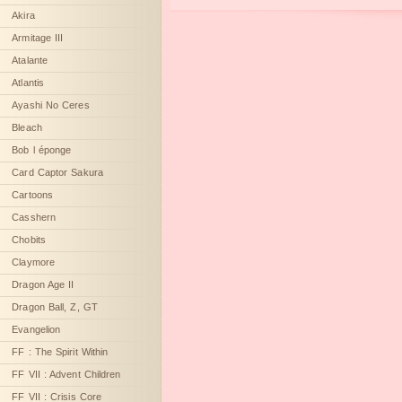
Akira
Armitage III
Atalante
Atlantis
Ayashi No Ceres
Bleach
Bob l éponge
Card Captor Sakura
Cartoons
Casshern
Chobits
Claymore
Dragon Age II
Dragon Ball, Z, GT
Evangelion
FF : The Spirit Within
FF VII : Advent Children
FF VII : Crisis Core