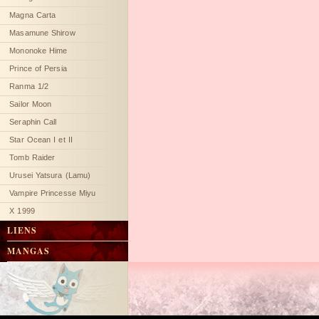
Magna Carta
Masamune Shirow
Mononoke Hime
Prince of Persia
Ranma 1/2
Sailor Moon
Seraphin Call
Star Ocean I et II
Tomb Raider
Urusei Yatsura (Lamu)
Vampire Princesse Miyu
X 1999
LIENS
MANGAS