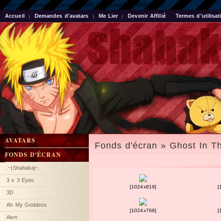
select * from compteur_visite WHERE DATE(date) = CURDATE()1
Accueil
Demandes d'avatars
Me Lier
Devenir Affilié
Termes d'utilisat
AVATARS
Fonds d'écran » Ghost In Th
FONDS D'ÉCRAN
.~|Shabaka|~.
3 x 3 Eyes
[1024x819]
[
3D
Ah My Goddess
[1024x768]
[
Aion