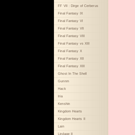
FF VII : Dirge of Cerberus
Final Fantasy IX
Final Fantasy VI
Final Fantasy VII
Final Fantasy VIII
Final Fantasy vs XIII
Final Fantasy X
Final Fantasy XII
Final Fantasy XIII
Ghost In The Shell
Gunnm
Hack
Iria
Kenshin
Kingdom Hearts
Kingdom Hearts II
Lain
Linéage II