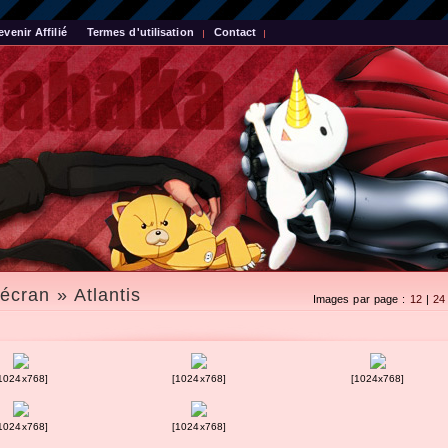
evenir Affilié
Termes d'utilisation
Contact
écran » Atlantis
Images par page :
12
|
24
1024x768]
[1024x768]
[1024x768]
1024x768]
[1024x768]