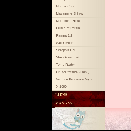
Magna Carta
Masamune Shirow
Mononoke Hime
Prince of Persia
Ranma 1/2
Sailor Moon
Seraphin Call
Star Ocean I et II
Tomb Raider
Urusei Yatsura (Lamu)
Vampire Princesse Miyu
X 1999
LIENS
MANGAS