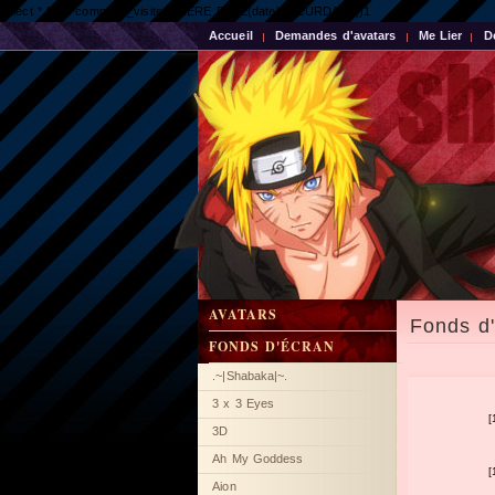
select * from compteur_visite WHERE DATE(date) = CURDATE()1
Accueil
Demandes d'avatars
Me Lier
D
AVATARS
Fonds d'
FONDS D'ÉCRAN
.~|Shabaka|~.
3 x 3 Eyes
[
3D
Ah My Goddess
[
Aion