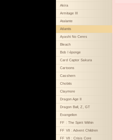
Akira
Armitage III
Atalante
Atlantis
Ayashi No Ceres
Bleach
Bob l éponge
Card Captor Sakura
Cartoons
Casshern
Chobits
Claymore
Dragon Age II
Dragon Ball, Z, GT
Evangelion
FF : The Spirit Within
FF VII : Advent Children
FF VII : Crisis Core