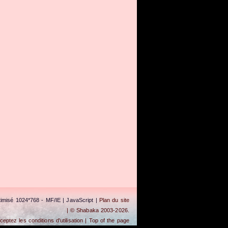
timisé 1024*768 - MF/IE | JavaScript |
Plan du site
| © Shabaka 2003-2026.
cceptez les conditions d'utilisation |
Top of the page